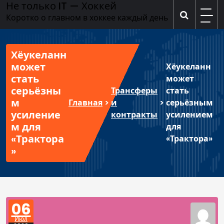
Не только IT — Хоккей
Перейти
к
Коротко о главном в хоккее каждый день
содержимому
Хёукеланн
может
Хёукеланн
стать
может
серьёзны
Трансферы
стать
м
Главная
>
и
>
серьёзным
усиление
контракты
усилением
м для
для
«Трактора
«Трактора»
»
06
Июл