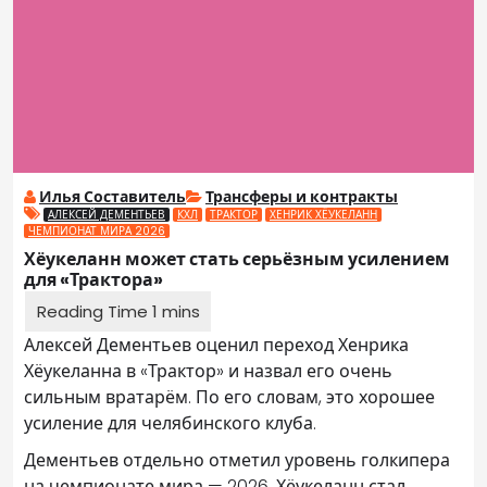
Илья Составитель
Трансферы и контракты
АЛЕКСЕЙ ДЕМЕНТЬЕВ
КХЛ
ТРАКТОР
ХЕНРИК ХЁУКЕЛАНН
ЧЕМПИОНАТ МИРА 2026
Хёукеланн может стать серьёзным усилением
для «Трактора»
Алексей Дементьев оценил переход Хенрика
Хёукеланна в «Трактор» и назвал его очень
сильным вратарём. По его словам, это хорошее
усиление для челябинского клуба.
Дементьев отдельно отметил уровень голкипера
на чемпионате мира — 2026. Хёукеланн стал