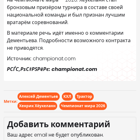
бронзовым призёром турнира в составе своей
национальной команды и был признан лучшим
вратарём соревнований.
В материале речь идёт именно о комментарии
Дементьева. Подробности возможного контракта
не приводятся.
Источник: championat.com
РСЃС‚РѕС‡РЅРёРє: championat.com
Алексей Дементьев
КХЛ
Трактор
Метки:
Хенрик Хёукеланн
Чемпионат мира 2026
Добавить комментарий
Ваш адрес email не будет опубликован.