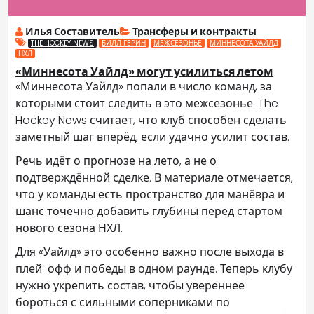
Илья Составитель
Трансферы и контракты
THE HOCKEY NEWS
БИЛЛ ГЕРИН
МЕЖСЕЗОНЬЕ
МИННЕСОТА УАЙЛД
НХЛ
«Миннесота Уайлд» могут усилиться летом
«Миннесота Уайлд» попали в число команд, за
которыми стоит следить в это межсезонье. The
Hockey News считает, что клуб способен сделать
заметный шаг вперёд, если удачно усилит состав.
Речь идёт о прогнозе на лето, а не о
подтверждённой сделке. В материале отмечается,
что у команды есть пространство для манёвра и
шанс точечно добавить глубины перед стартом
нового сезона НХЛ.
Для «Уайлд» это особенно важно после выхода в
плей-офф и победы в одном раунде. Теперь клубу
нужно укрепить состав, чтобы увереннее
бороться с сильными соперниками по