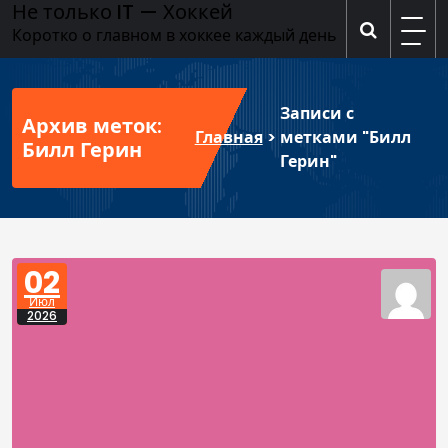
Не только IT — Хоккей
Перейти
к
Коротко о главном в хоккее каждый день
содержимому
Записи с
Архив меток:
Главная
>
метками "Билл
Билл Герин
Герин"
02
Июл
2026