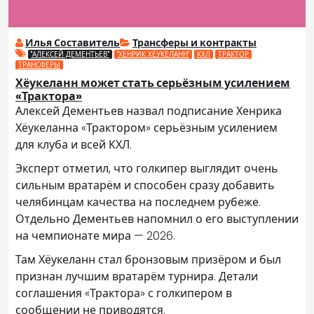
Илья Составитель
Трансферы и контракты
"АЛЕКСЕЙ ДЕМЕНТЬЕВ"
"ХЕНРИК ХЁУКЕЛАНН"
КХЛ
ТРАКТОР
ТРАНСФЕРЫ
Хёукеланн может стать серьёзным усилением
«Трактора»
Алексей Дементьев назвал подписание Хенрика
Хёукеланна «Трактором» серьёзным усилением
для клуба и всей КХЛ.
Эксперт отметил, что голкипер выглядит очень
сильным вратарём и способен сразу добавить
челябинцам качества на последнем рубеже.
Отдельно Дементьев напомнил о его выступлении
на чемпионате мира — 2026.
Там Хёукеланн стал бронзовым призёром и был
признан лучшим вратарём турнира. Детали
соглашения «Трактора» с голкипером в
сообщении не приводятся.