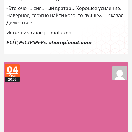
«Это очень сильный вратарь. Хорошее усиление.
Наверное, сложно найти кого-то лучше», — сказал
Дементьев.
Источник: championat.com
РСЃС‚РѕС‡РЅРёРє: championat.com
04
Июл
2026