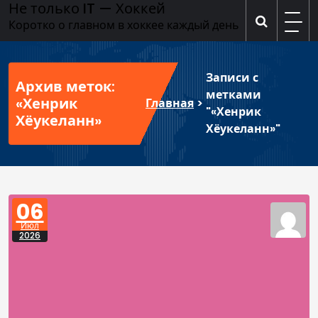
Не только IT — Хоккей
Перейти
к
Коротко о главном в хоккее каждый день
содержимому
Записи с
Архив меток:
метками
«Хенрик
Главная
>
"«Хенрик
Хёукеланн»
Хёукеланн»"
06
Июл
2026