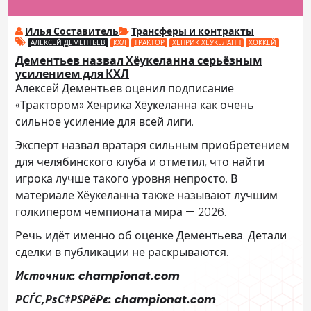
Илья Составитель
Трансферы и контракты
АЛЕКСЕЙ ДЕМЕНТЬЕВ
КХЛ
ТРАКТОР
ХЕНРИК ХЁУКЕЛАНН
ХОККЕЙ
Дементьев назвал Хёукеланна серьёзным
усилением для КХЛ
Алексей Дементьев оценил подписание
«Трактором» Хенрика Хёукеланна как очень
сильное усиление для всей лиги.
Эксперт назвал вратаря сильным приобретением
для челябинского клуба и отметил, что найти
игрока лучше такого уровня непросто. В
материале Хёукеланна также называют лучшим
голкипером чемпионата мира — 2026.
Речь идёт именно об оценке Дементьева. Детали
сделки в публикации не раскрываются.
Источник: championat.com
РСЃС‚РѕС‡РЅРёРє: championat.com