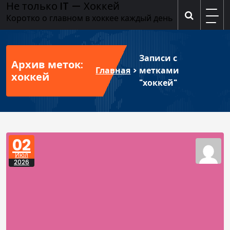
Не только IT — Хоккей
Перейти
к
Коротко о главном в хоккее каждый день
содержимому
Записи с
Архив меток:
Главная
>
метками
хоккей
"хоккей"
02
Июл
2026