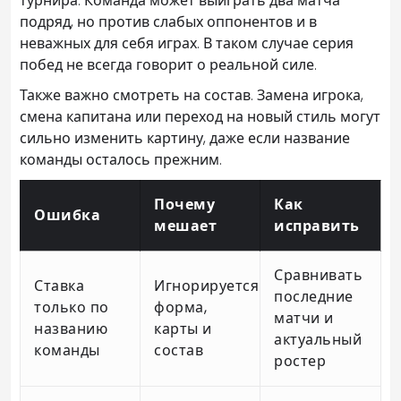
турнира. Команда может выиграть два матча
подряд, но против слабых оппонентов и в
неважных для себя играх. В таком случае серия
побед не всегда говорит о реальной силе.
Также важно смотреть на состав. Замена игрока,
смена капитана или переход на новый стиль могут
сильно изменить картину, даже если название
команды осталось прежним.
Почему
Как
Ошибка
мешает
исправить
Сравнивать
Ставка
Игнорируется
последние
только по
форма,
матчи и
названию
карты и
актуальный
команды
состав
ростер