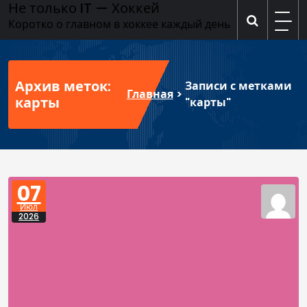
Не только IT — Хоккей
Перейти
к
Коротко о главном в хоккее каждый день
содержимому
Архив меток:
Записи с метками
Главная
>
карты
"карты"
07
Июл
2026