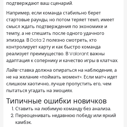
подтверждают ваш сценарий.
Например, если команда стабильно берет
стартовые раунды, но потом теряет темп, имеет
смысл ждать подтверждения по экономике и
темпу, а не спешить после одного удачного
эпизода. В Dota 2 полезно смотреть, кто
контролирует карту и как быстро команда
реализует преимущество. В Valorant важны
адаптация к сопернику и качество игры в клатчах.
Лайв-ставка должна опираться на наблюдение, а
не на желание «поймать момент». Если матч идет
слишком хаотично, лучше пропустить его, чем
пытаться угадать на эмоциях.
Типичные ошибки новичков
Ставить на любимую команду без анализа.
Переоценивать недавнюю победу или яркий
камбэк.