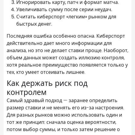
Игнорировать карту, патч и формат матча.
Увеличивать сумму после серии неудач.
Считать киберспорт «легким» рынком для
быстрых денег.
Последняя ошибка особенно опасна. Киберспорт
действительно дает много информации для
анализа, но это не делает ставки проще. Наоборот,
объем данных может создать иллюзию контроля,
хотя реальное преимущество появляется только у
тех, кто умеет отсеивать лишнее.
Как держать риск под
контролем
Самый здравый подход — заранее определить
размер ставки и не менять его из-за настроения.
Для разных рынков можно использовать один и
тот же принцип: сначала оценка вероятности,
потом выбор суммы, и только затем решение о