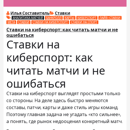
Илья Составитель
Ставки
АНАЛИТИКА МАТЧЕЙ
БАНКРОЛЛ
КАРТЫ
КИБЕРСПОРТ
ЛАЙВ-СТАВКИ
МЕТА
СТАВКИ
СТАВКИ НА КИБЕРСПОРТ
СТАВКИ НА СПОРТ
Ставки на киберспорт: как читать матчи и не
ошибаться
Ставки на
киберспорт: как
читать матчи и не
ошибаться
Ставки на киберспорт выглядят простыми только
со стороны. На деле здесь быстро меняются
составы, патчи, карты и даже стиль игры команд.
Поэтому главная задача не угадать «кто сильнее»,
а понять, где рынок недооценил конкретный матч.