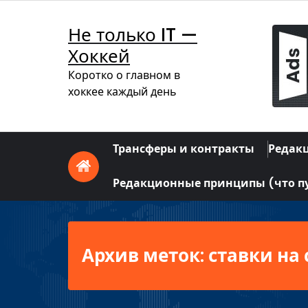
Перейти
к
Не только IT —
содержимому
Хоккей
Коротко о главном в
хоккее каждый день
Трансферы и контракты
Редак
Редакционные принципы (что пу
Архив меток: ставки на 